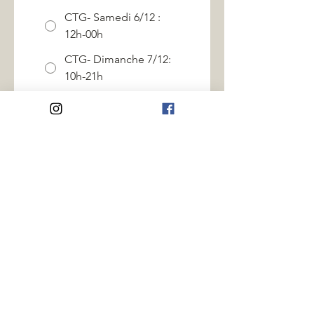
CTG- Samedi 6/12 :
12h-00h
CTG- Dimanche 7/12:
10h-21h
Parking Montjoly 2 -
Mardi 9 décembre de
17h30 à 18h00
Parking Montjoly 2 -
Mardi 9 décembre de
18h00 à 18h30
Parking Montjoly 2 -
Mercredi 10 décembre
de 14h00 à 14h30
Parking Montjoly 2 -
Mercredi 10 décembre
de 18h00 à 18h30