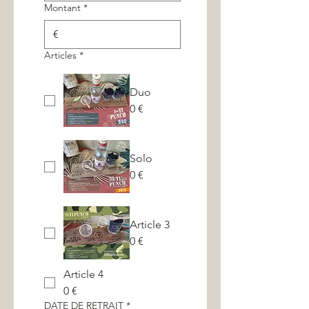
Montant
*
€
Articles
*
Duo
0 €
Solo
0 €
Article 3
0 €
Article 4
0 €
DATE DE RETRAIT
*