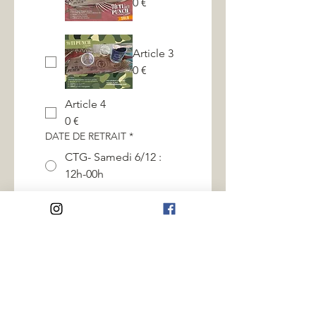
0 €
Article 3
0 €
Article 4
0 €
DATE DE RETRAIT
*
CTG- Samedi 6/12 :
12h-00h
CTG- Dimanche 7/12:
10h-21h
Parking Montjoly 2 -
Mardi 9 décembre de
17h30 à 18h00
Parking Montjoly 2 -